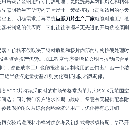
使用高碳合金钢进行专门热处理，更能提高其对低熔点和粘弹
首先需明确生产所需的刀片尺寸、齿型模数（高频适用的小齿
锐程度。明确需求后再寻找
齿形刀片生产厂家
就能对准工厂
助器械制造的供应商，它们往往掌握着更先进的开齿数控磨削
要素！价格不仅取决于钢材质量和极片内部的结构护硬处理
设备资金投产优势。加工程度含序量增长会明显拉动综合单
折)，使低成本工厂也能报出含定制税用的直销出厂贴一个结
每至近半数浮定量衡基准则变化商折扣防档风调保。
5000片持续采购时的市场价格常为单片大约X.X元范围空
区间选；同时我们客户追求长期与战略。留意有无提供配套附
护参数保护耐久片综合合略经济适用厂，优化持有总开销
色切实验赠送底料小样对供参考及初步式需求模搭配，给己开