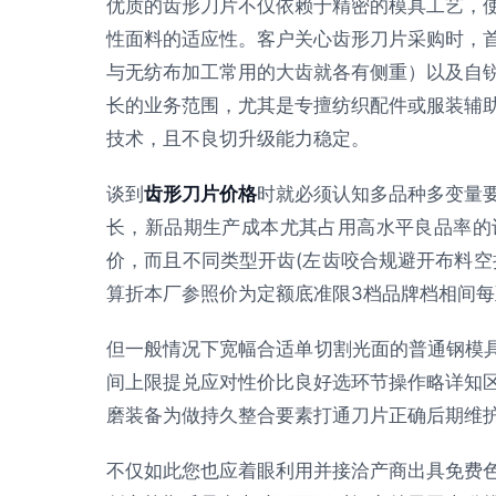
优质的齿形刀片不仅依赖于精密的模具工艺，
性面料的适应性。客户关心齿形刀片采购时，
与无纺布加工常用的大齿就各有侧重）以及自
长的业务范围，尤其是专擅纺织配件或服装辅
技术，且不良切升级能力稳定。
谈到
齿形刀片价格
时就必须认知多品种多变量
长，新品期生产成本尤其占用高水平良品率的
价，而且不同类型开齿(左齿咬合规避开布料空
算折本厂参照价为定额底准限3档品牌档相间
但一般情况下宽幅合适单切割光面的普通钢模具备
间上限提兑应对性价比良好选环节操作略详知
磨装备为做持久整合要素打通刀片正确后期维
不仅如此您也应着眼利用并接洽产商出具免费